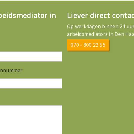
beidsmediator in
Liever direct conta
Op werkdagen binnen 24 uur 
arbeidsmediators in Den Haa
070 - 800 23 56
onnummer