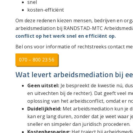
snel
kosten-efficiënt
Om deze redenen kiezen mensen, bedrijven en orga
arbeidsmediation bij RANDSTAD-MTC Arbeidsmedi
conflict op het werk snel en efficiënt op.
Bel ons voor informatie of rechtstreeks contact me
070 – 800 23 56
Wat levert arbeidsmediation bij ee
Geen uitstel:
Je bespreekt de kwestie nú, dus t
en uitvechten bij de rechter). Dat geeft veel 
oplossing van het arbeidsconflict, omdat er n
Duidelijkheid:
Met arbeidsmediation kun je di
kan erg lang duren, zonder dat je weet waar j
sneller en simpeler dan juridisch procederen.
Kostenbesparing:
Het traject bij arbeidsmed