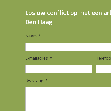
Los uw conflict op met een ar
Den Haag
Naam
*
E-mailadres
*
Telefo
Uw vraag
*