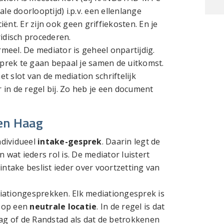
e doorlooptijd) i.p.v. een ellenlange
iënt. Er zijn ook geen griffiekosten. En je
idisch procederen.
meel. De mediator is geheel onpartijdig.
sprek te gaan bepaal je samen de uitkomst.
 slot van de mediation schriftelijk
 in de regel bij. Zo heb je een document
en Haag
ndividueel
intake-gesprek
. Daarin legt de
wat ieders rol is. De mediator luistert
ntake beslist ieder over voortzetting van
ationgesprekken. Elk mediationgesprek is
 op een
neutrale locatie
. In de regel is dat
ag of de Randstad als dat de betrokkenen