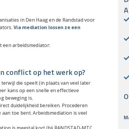
A
nisaties in Den Haag en de Randstad voor
ators.
Via mediation lossen ze een
t een arbeidsmediator:
n conflict op het werk op?
erwijl die speelt (in plaats van veel later
meer kans op een snelle en effectieve
O
og beweging is.
rect duidelijkheid bereiken. Procederen
e aan toe bent. Arbeidsmediation is veel
Ma
iation is meestal kort (bij RANDSTAD-MTC