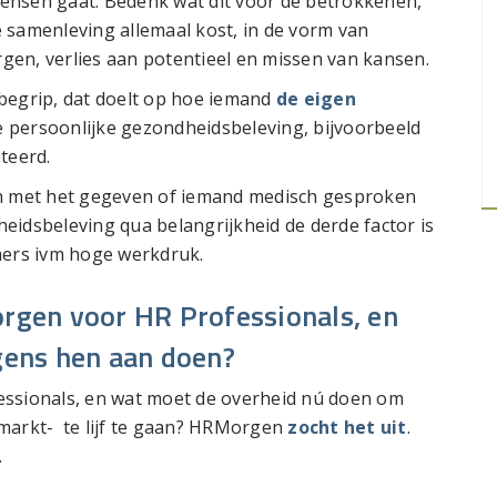
 mensen gaat. Bedenk wat dit voor de betrokkenen,
 samenleving allemaal kost, in de vorm van
orgen, verlies aan potentieel en missen van kansen.
 begrip, dat doelt op hoe iemand
de eigen
de persoonlijke gezondheidsbeleving, bijvoorbeeld
teerd.
open met het gegeven of iemand medisch gesproken
dheidsbeleving qua belangrijkheid de derde factor is
ers ivm hoge werkdruk.
orgen voor HR Professionals, en
gens hen aan doen?
essionals, en wat moet de overheid nú doen om
markt- te lijf te gaan? HRMorgen
zocht het uit
.
.