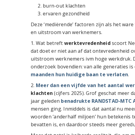
burn-out klachten
ervaren gezondheid
Deze ‘mediërende’ factoren zijn als het war
en uitstroom van werknemers.
1. Wat betreft
werktevredenheid
scoort Ned
dat doet er niet aan af dat ontevredenheid ov
uitstroom werknemers ivm hoge werkdruk. 
onderzoek bovendien: van alle generaties is
maanden hun huidige baan te verlaten
.
2.
Meer dan een vijfde van het aantal w
klachten
(cijfers 2025). Grof geschat meer d
jaar geleden
benadrukte RANDSTAD-MTC A
mensen ging. Inmiddels is dat aantal nu meer
woorden ‘anderhalf miljoen’ hun betekenis te 
bevatten is, en daardoor steeds meer gereduce