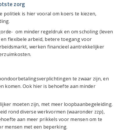
otste zorg
olitiek is hier vooral om koers te kiezen,
ding.
gorde- om minder regeldruk en om scholing (leven
 en flexibele arbeid, betere toegang voor
beidsmarkt, werken financieel aantrekkelijker
verzuimkosten.
oondoorbetalingsverplichtingen te zwaar zijn, en
en komen. Ook hier is behoefte aan minder
jker moeten zijn, met meer loopbaanbegeleiding.
heid rond diverse werkvormen (waaronder zzp),
 behoefte aan meer prikkels voor mensen om te
or mensen met een beperking.