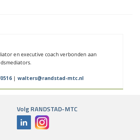
diator en executive coach verbonden aan
smediators.
70516
|
walters@randstad-mtc.nl
Volg RANDSTAD-MTC