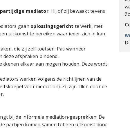
we
npartijdige mediator
. Hij of zij bewaakt tevens
Zo
C
diators gaan
oplossingsgericht
te werk, met
 een uitkomst te bereiken waar ieder zich in kan
w
Di
ken, die zij zelf toetsen. Pas wanneer
ijn deze afspraken bindend.
trokkenen elkaar aan mogen houden. Deze wordt
iators werken volgens de richtlijnen van de
tskoepel voor mediation). Zij zijn allen door de
r.
engt bij de informele mediation-gesprekken. De
 De partijen komen samen tot een uitkomst door