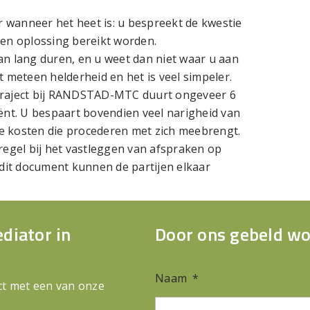
r wanneer het heet is: u bespreekt de kwestie
 een oplossing bereikt worden.
an lang duren, en u weet dan niet waar u aan
kt meteen helderheid en het is veel simpeler.
traject bij RANDSTAD-MTC duurt ongeveer 6
ënt. U bespaart bovendien veel narigheid van
le kosten die procederen met zich meebrengt.
regel bij het vastleggen van afspraken op
 dit document kunnen de partijen elkaar
diator in
Door ons gebeld w
Naam
*
act met een van onze