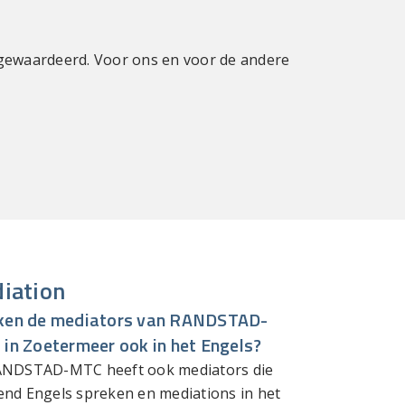
 gewaardeerd. Voor ons en voor de andere
"Appreciate y
iation
ken de mediators van RANDSTAD-
in Zoetermeer ook in het Engels?
RANDSTAD-MTC heeft ook mediators die
end Engels spreken en mediations in het