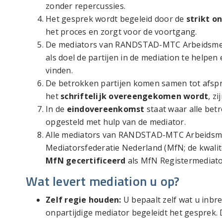
zonder repercussies.
Het gesprek wordt begeleid door de
strikt o
het proces en zorgt voor de voortgang.
De mediators van RANDSTAD-MTC Arbeidsme
als doel de partijen in de mediation te helpen
vinden.
De betrokken partijen komen samen tot afspra
het
schriftelijk overeengekomen wordt
, z
In de
eindovereenkomst
staat waar alle be
opgesteld met hulp van de mediator.
Alle mediators van RANDSTAD-MTC Arbeidsmed
Mediatorsfederatie Nederland (MfN; de kwalitei
MfN gecertificeerd
als MfN Registermediato
Wat levert mediation u op?
Zelf regie houden:
U bepaalt zelf wat u inbr
onpartijdige mediator begeleidt het gesprek.