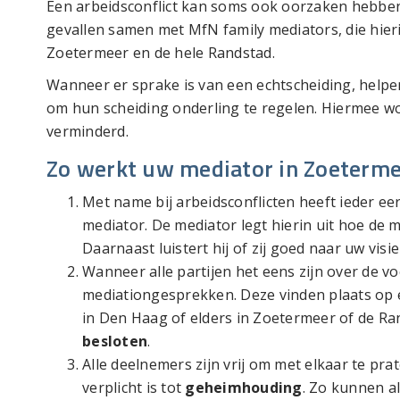
Een arbeidsconflict kan soms ook oorzaken hebben
gevallen samen met MfN family mediators, die hierin
Zoetermeer en de hele Randstad.
Wanneer er sprake is van een echtscheiding, helpe
om hun scheiding onderling te regelen. Hiermee wo
verminderd.
Zo werkt uw mediator in Zoeterm
Met name bij arbeidsconflicten heeft ieder ee
mediator. De mediator legt hierin uit hoe de me
Daarnaast luistert hij of zij goed naar uw visi
Wanneer alle partijen het eens zijn over de v
mediationgesprekken. Deze vinden plaats op
in Den Haag of elders in Zoetermeer of de Ra
besloten
.
Alle deelnemers zijn vrij om met elkaar te pr
verplicht is tot
geheimhouding
. Zo kunnen a