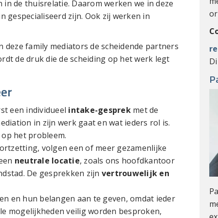
me
 in de thuisrelatie. Daarom werken we in deze
or
 gespecialiseerd zijn. Ook zij werken in
C
n deze family mediators de scheidende partners
r
rdt de druk die de scheiding op het werk legt
Di
P
eer
rst een individueel
intake-gesprek
met de
diation in zijn werk gaat en wat ieders rol is.
e op het probleem.
oortzetting, volgen een of meer gezamenlijke
 een
neutrale locatie
, zoals ons hoofdkantoor
ndstad. De gesprekken zijn
vertrouwelijk en
Pa
aten en hun belangen aan te geven, omdat ieder
me
lle mogelijkheden veilig worden besproken,
ex