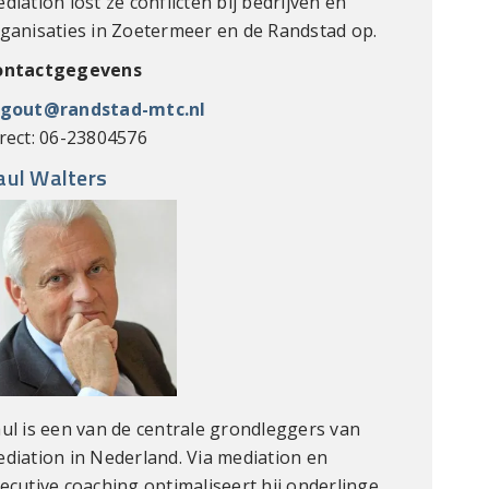
diation lost ze conflicten bij bedrijven en
ganisaties in Zoetermeer en de Randstad op.
ontactgegevens
egout@randstad-mtc.nl
rect: 06-23804576
aul Walters
ul is een van de centrale grondleggers van
diation in Nederland. Via mediation en
ecutive coaching optimaliseert hij onderlinge