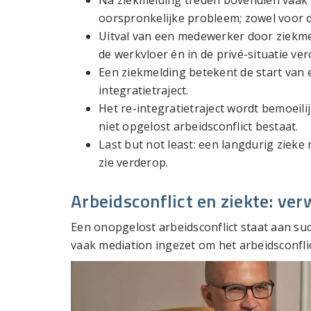
Na ziekmelding treden bovendien vaak 
oorspronkelijke probleem; zowel voor 
Uitval van een medewerker door ziekm
de werkvloer én in de privé-situatie ve
Een ziekmelding betekent de start van
integratietraject.
Het re-integratietraject wordt bemoeili
niet opgelost arbeidsconflict bestaat.
Last but not least: een langdurig zieke
zie verderop.
Arbeidsconflict en ziekte: ver
Een onopgelost arbeidsconflict staat aan su
vaak mediation ingezet om het arbeidsconflic