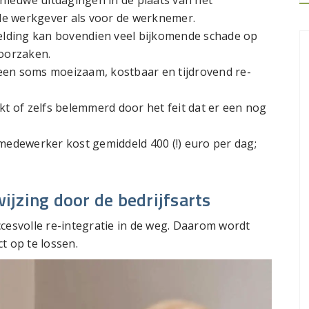
nieuwe uitdagingen in de plaats van het
de werkgever als voor de werknemer.
elding kan bovendien veel bijkomende schade op
roorzaken.
 een soms moeizaam, kostbaar en tijdrovend re-
jkt of zelfs belemmerd door het feit dat er een nog
 medewerker kost gemiddeld 400 (!) euro per dag;
wijzing door de bedrijfsarts
ccesvolle re-integratie in de weg. Daarom wordt
t op te lossen.