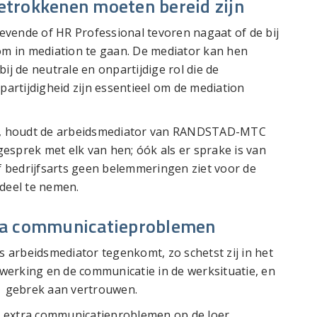
betrokkenen moeten bereid zijn
ggevende of HR Professional tevoren nagaat of de bij
 om in mediation te gaan. De mediator kan hen
ij de neutrale en onpartijdige rol die de
partijdigheid zijn essentieel om de mediation
ijn, houdt de arbeidsmediator van RANDSTAD-MTC
esprek met elk van hen; óók als er sprake is van
of bedrijfsarts geen belemmeringen ziet voor de
deel te nemen.
xtra communicatieproblemen
ls arbeidsmediator tegenkomt, zo schetst zij in het
werking en de communicatie in de werksituatie, en
- gebrek aan vertrouwen.
 extra communicatieproblemen op de loer.